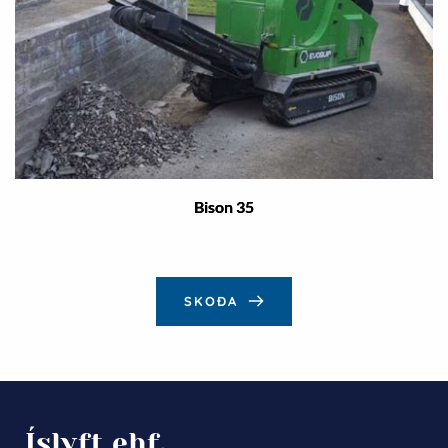
Bison 35
SKOÐA
Íslyft ehf
.