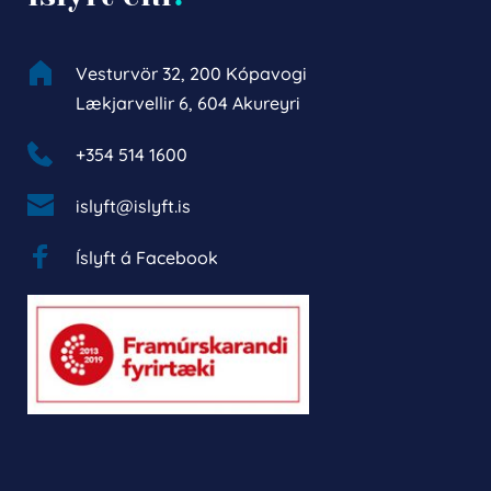
Vesturvör 32, 200 Kópavogi
Lækjarvellir 6, 604 Akureyri
+354 514 1600 
islyft@islyft.is
Íslyft á Facebook