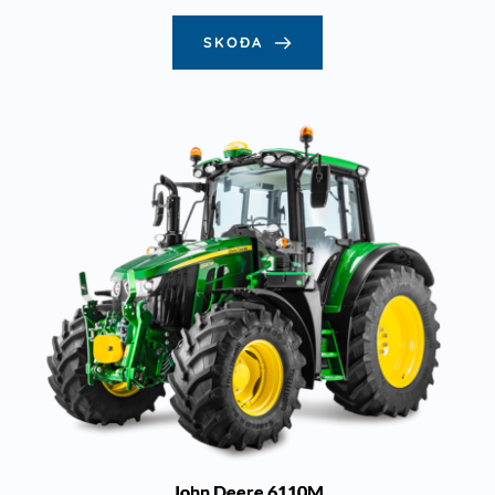
SKOÐA
John Deere 6110M