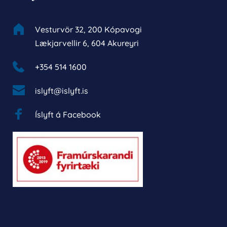
Vesturvör 32, 200 Kópavogi
Lækjarvellir 6, 604 Akureyri
+354 514 1600 
islyft@islyft.is
Íslyft á Facebook