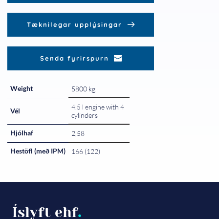
Tæknilegar upplýsingar
Senda fyrirspurn
Weight
5800 kg
4.5 l engine with 4
Vél
cylinders
Hjólhaf
2,58
Hestöfl (með IPM)
166 (122)
Íslyft ehf
.