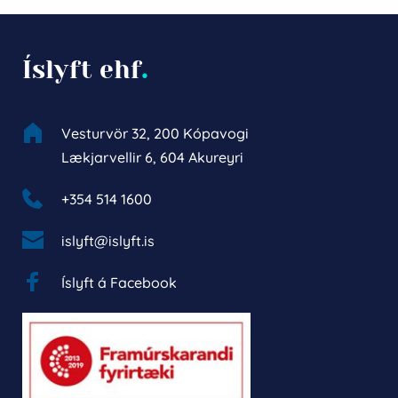
Íslyft ehf
.
Vesturvör 32, 200 Kópavogi
Lækjarvellir 6, 604 Akureyri
+354 514 1600 
islyft@islyft.is
Íslyft á Facebook