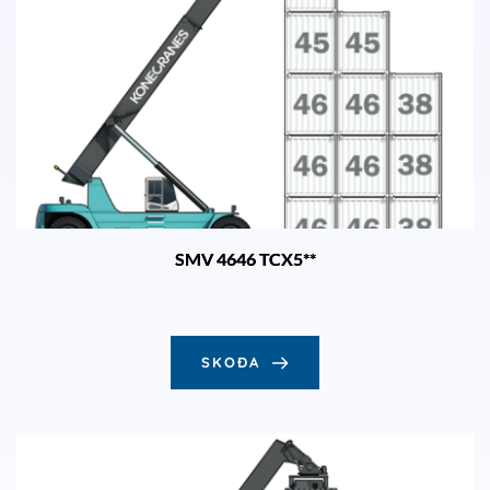
SMV 4646 TCX5**
SKOÐA