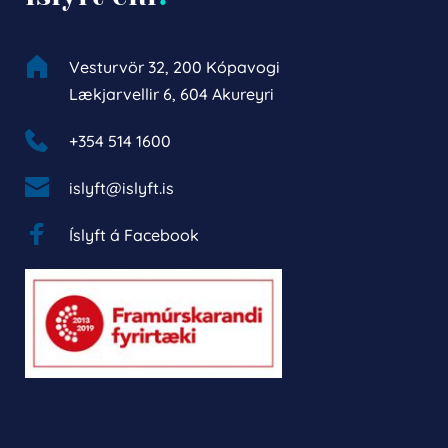
Vesturvör 32, 200 Kópavogi
Lækjarvellir 6, 604 Akureyri
+354 514 1600 
islyft@islyft.is
Íslyft á Facebook