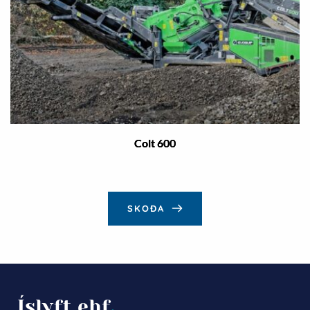
Colt 600
SKOÐA
Íslyft ehf
.