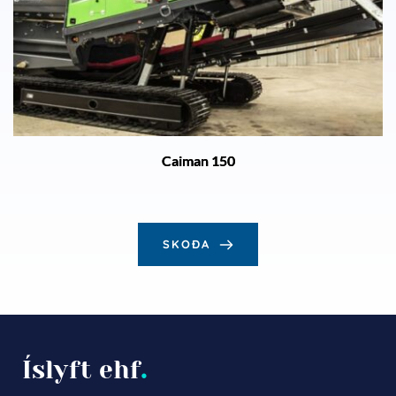
Caiman 150
SKOÐA
Íslyft ehf
.