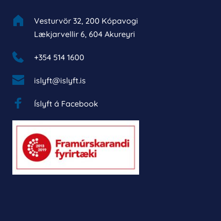
Vesturvör 32, 200 Kópavogi
Lækjarvellir 6, 604 Akureyri
+354 514 1600 
islyft@islyft.is
Íslyft á Facebook