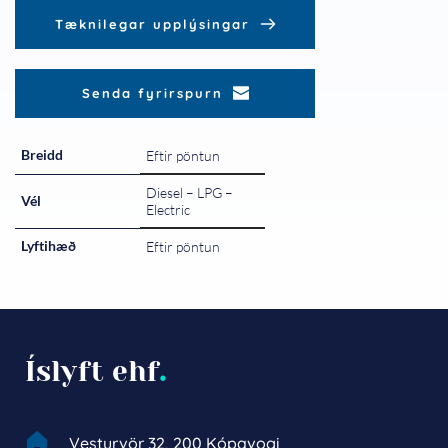
Tæknilegar upplýsingar
Senda fyrirspurn
Breidd
Eftir pöntun
Diesel – LPG –
Vél
Electric
Lyftihæð
Eftir pöntun
Íslyft ehf
.
Vesturvör 32, 200 Kópavogi