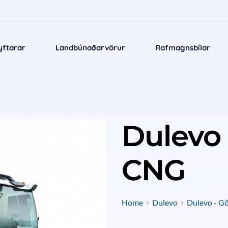
yftarar
Landbúnaðarvörur
Rafmagnsbílar
Dulevo
CNG
Home
Dulevo
Dulevo - Gö