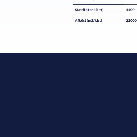
Stærð á tanki (ltr)
4400
Afköst (m2/klst)
22000