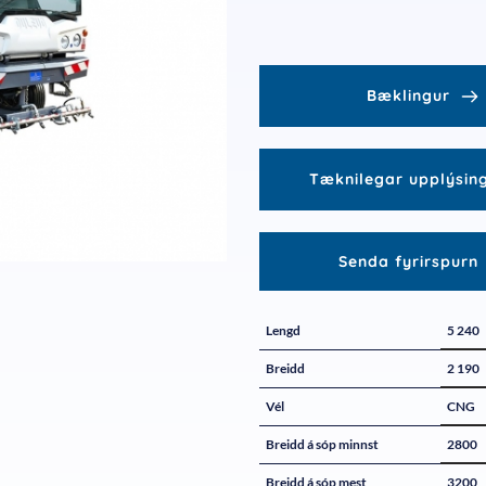
Bæklingur
Tæknilegar upplýsin
Senda fyrirspurn
Lengd
5 240
Breidd
2 190
Vél
CNG
Breidd á sóp minnst
2800
Breidd á sóp mest
3200