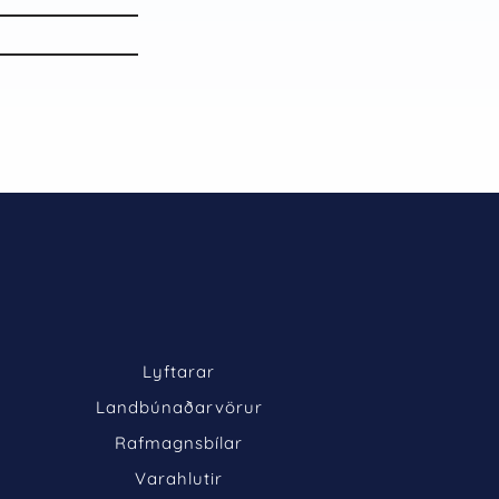
Lyftarar
Landbúnaðarvörur
Rafmagnsbílar
Varahlutir