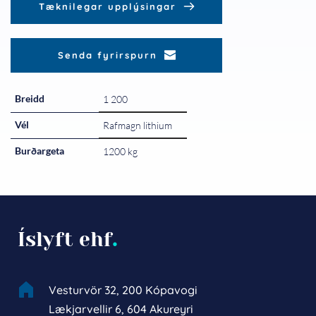
Tæknilegar upplýsingar
Senda fyrirspurn
Breidd
1 200
Vél
Rafmagn lithium
Burðargeta
1200 kg
Íslyft ehf
.
Vesturvör 32, 200 Kópavogi
Lækjarvellir 6, 604 Akureyri