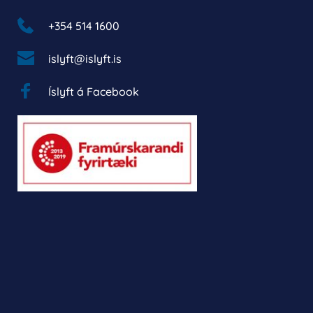
+354 514 1600 
islyft@islyft.is
Íslyft á Facebook