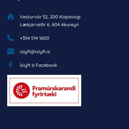
Vesturvör 32, 200 Kópavogi
Lækjarvellir 6, 604 Akureyri
+354 514 1600 
islyft@islyft.is
Íslyft á Facebook