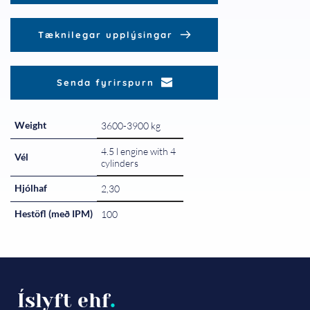
Tæknilegar upplýsingar
Senda fyrirspurn
Weight
3600-3900 kg
4.5 l engine with 4
Vél
cylinders
Hjólhaf
2,30
Hestöfl (með IPM)
100
Íslyft ehf
.