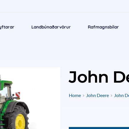
yftarar
Landbúnaðarvörur
Rafmagnsbílar
John D
Home
John Deere
John De