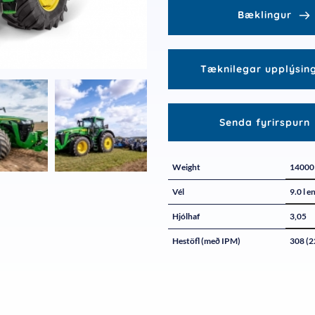
Bæklingur
Tæknilegar upplýsin
Senda fyrirspurn
Weight
14000
Vél
9.0 l e
Hjólhaf
3,05
Hestöfl (með IPM)
308 (2