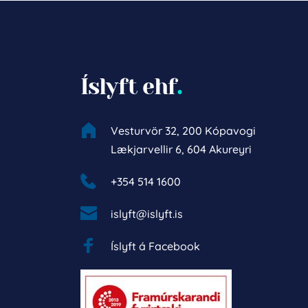
Íslyft ehf
.
Vesturvör 32, 200 Kópavogi
Lækjarvellir 6, 604 Akureyri
+354 514 1600 
islyft@islyft.is
Íslyft á Facebook