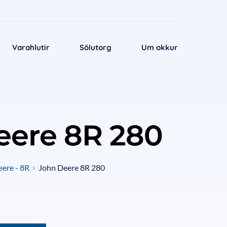
Varahlutir
Sölutorg
Um okkur
eere 8R 280
ere - 8R
John Deere 8R 280