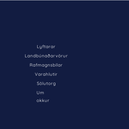
Lyftarar
Landbúnaðarvörur
Rafmagnsbílar
Varahlutir
Sölutorg
Um 
okkur