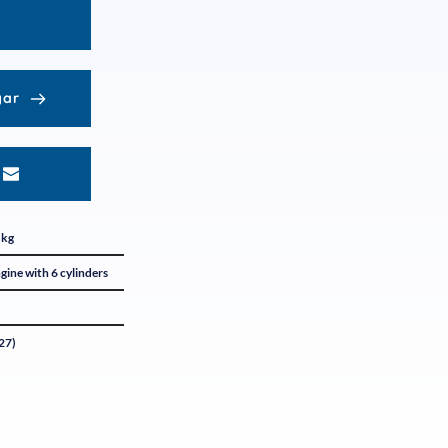
gar
 kg
ngine with 6 cylinders
27)