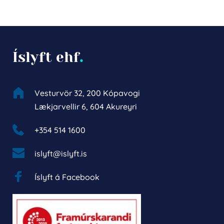
Íslyft ehf
.
Vesturvör 32, 200 Kópavogi
Lækjarvellir 6, 604 Akureyri
+354 514 1600 
islyft@islyft.is
Íslyft á Facebook