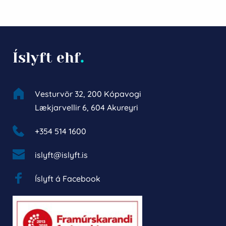
Íslyft ehf
.
Vesturvör 32, 200 Kópavogi
Lækjarvellir 6, 604 Akureyri
+354 514 1600 
islyft@islyft.is
Íslyft á Facebook