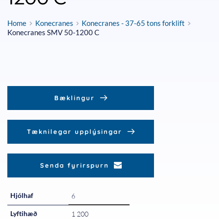
Home
Konecranes
Konecranes - 37-65 tons forklift
Konecranes SMV 50-1200 C
Bæklingur
Tæknilegar upplýsingar
Senda fyrirspurn
Hjólhaf
6
Lyftihæð
1 200