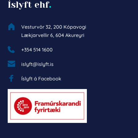
Íslyft ehf
.
Vesturvör 32, 200 Kópavogi
Lækjarvellir 6, 604 Akureyri
+354 514 1600 
islyft@islyft.is
Íslyft á Facebook