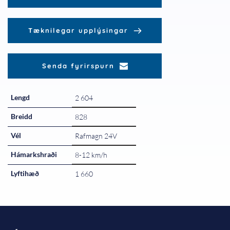
Tæknilegar upplýsingar
Senda fyrirspurn
Lengd
2 604
Breidd
828
Vél
Rafmagn 24V
Hámarkshraði
8-12 km/h
Lyftihæð
1 660