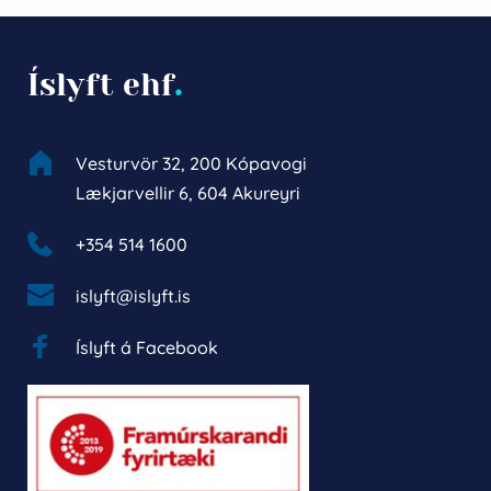
Íslyft ehf
.
Vesturvör 32, 200 Kópavogi
Lækjarvellir 6, 604 Akureyri
+354 514 1600 
islyft@islyft.is
Íslyft á Facebook