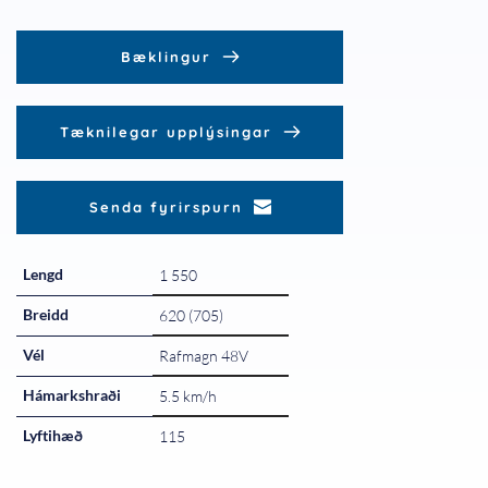
Bæklingur
Tæknilegar upplýsingar
Senda fyrirspurn
Lengd
1 550
Breidd
620 (705)
Vél
Rafmagn 48V
Hámarkshraði
5.5 km/h
Lyftihæð
115