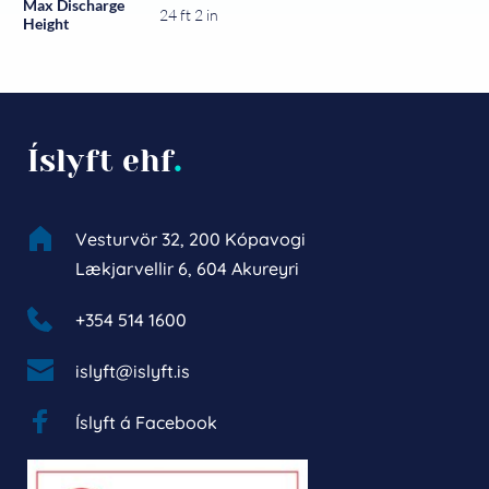
Max Discharge
24 ft 2 in
Height
Íslyft ehf
.
Vesturvör 32, 200 Kópavogi
Lækjarvellir 6, 604 Akureyri
+354 514 1600 
islyft@islyft.is
Íslyft á Facebook