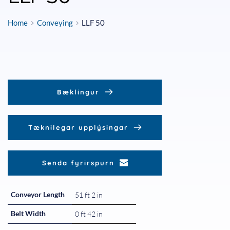
Home
Conveying
LLF 50
Bæklingur
Tæknilegar upplýsingar
Senda fyrirspurn
Conveyor Length
51 ft 2 in
Belt Width
0 ft 42 in