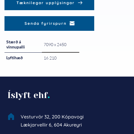
Tæknilegar upplýsingar
Senda fyrirspurn
Stærð á
7090 x 2450
vinnupalli
Lyftihæð
16 210
Íslyft ehf
.
Vesturvör 32, 200 Kópavogi
Lækjarvellir 6, 604 Akureyri