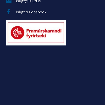
islyft@islyft.is
Íslyft á Facebook