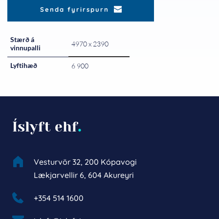
Senda fyrirspurn
Stærð á
4970 x 2390
vinnupalli
Lyftihæð
6 900
Íslyft ehf
.
Vesturvör 32, 200 Kópavogi
Lækjarvellir 6, 604 Akureyri
+354 514 1600 