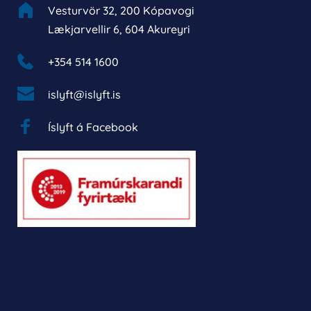
Vesturvör 32, 200 Kópavogi
Lækjarvellir 6, 604 Akureyri
+354 514 1600 
islyft@islyft.is
Íslyft á Facebook