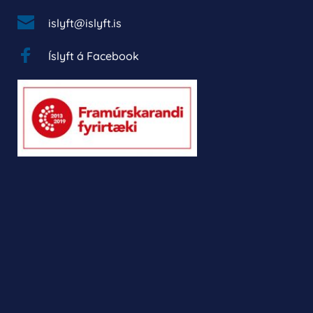
islyft@islyft.is
Íslyft á Facebook