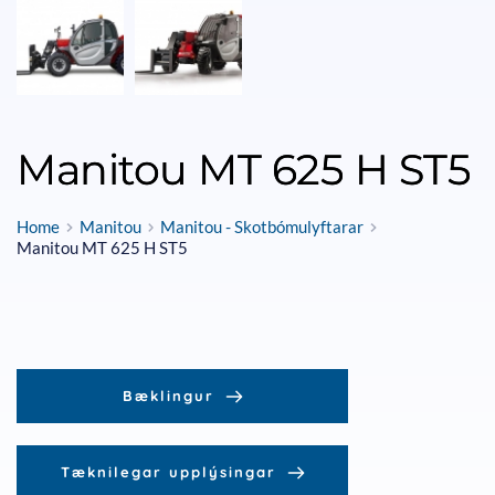
Manitou MT 625 H ST5
Home
Manitou
Manitou - Skotbómulyftarar
Manitou MT 625 H ST5
Bæklingur
Tæknilegar upplýsingar