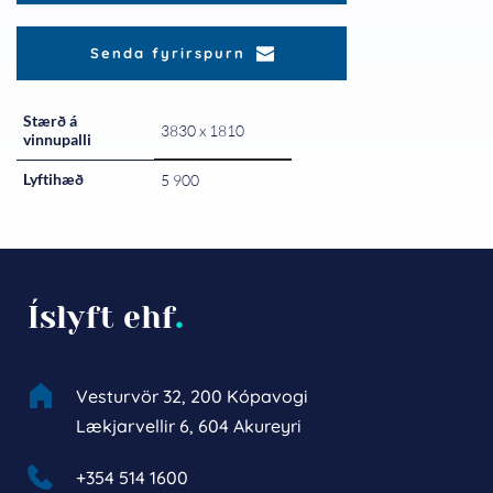
Senda fyrirspurn
Stærð á
3830 x 1810
vinnupalli
Lyftihæð
5 900
Íslyft ehf
.
Vesturvör 32, 200 Kópavogi
Lækjarvellir 6, 604 Akureyri
+354 514 1600 