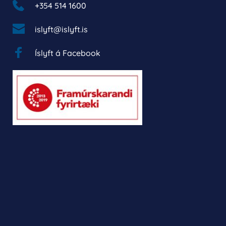
+354 514 1600 
islyft@islyft.is
Íslyft á Facebook