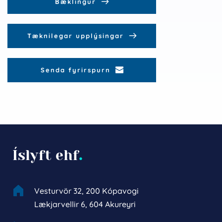
Bæklingur
Tæknilegar upplýsingar
Senda fyrirspurn
Íslyft ehf
.
Vesturvör 32, 200 Kópavogi
Lækjarvellir 6, 604 Akureyri