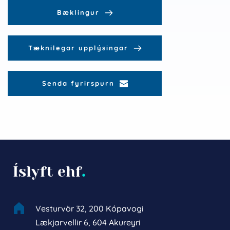
Bæklingur
Tæknilegar upplýsingar
Senda fyrirspurn
Íslyft ehf
.
Vesturvör 32, 200 Kópavogi
Lækjarvellir 6, 604 Akureyri