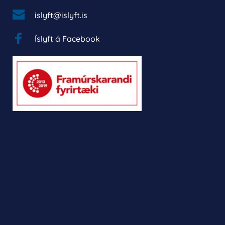
islyft@islyft.is
Íslyft á Facebook