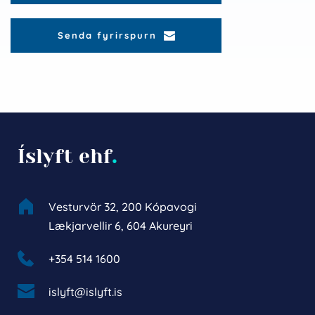
Senda fyrirspurn
Íslyft ehf
.
Vesturvör 32, 200 Kópavogi
Lækjarvellir 6, 604 Akureyri
+354 514 1600 
islyft@islyft.is