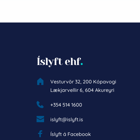
Íslyft ehf
.
Vesturvör 32, 200 Kópavogi
Lækjarvellir 6, 604 Akureyri
+354 514 1600 
islyft@islyft.is
Íslyft á Facebook