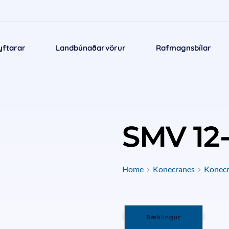
yftarar
Landbúnaðarvörur
Rafmagnsbílar
SMV 12
Home
Konecranes
Konecra
Bæklingur