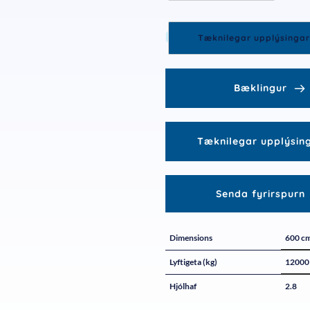
Tæknilegar upplýsingar
Bæklingur
Tæknilegar upplýsin
Senda fyrirspurn
Dimensions
600 c
Lyftigeta (kg)
12000
Hjólhaf
2.8