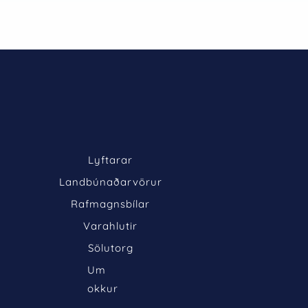
Lyftarar
Landbúnaðarvörur
Rafmagnsbílar
Varahlutir
Sölutorg
Um 
okkur