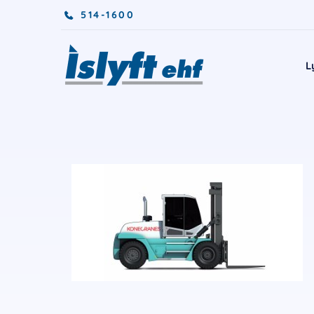
514-1600
L