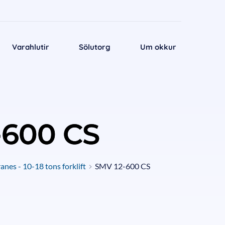
Varahlutir
Sölutorg
Um okkur
-600 CS
nes - 10-18 tons forklift
SMV 12-600 CS