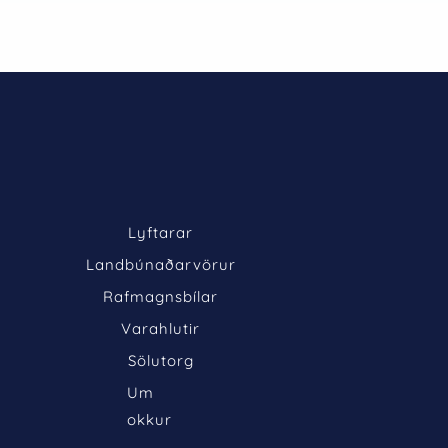
Lyftarar
Landbúnaðarvörur
Rafmagnsbílar
Varahlutir
Sölutorg
Um 
okkur