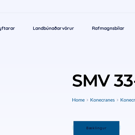
yftarar
Landbúnaðarvörur
Rafmagnsbílar
SMV 33
Home
Konecranes
Konecra
Bæklingur