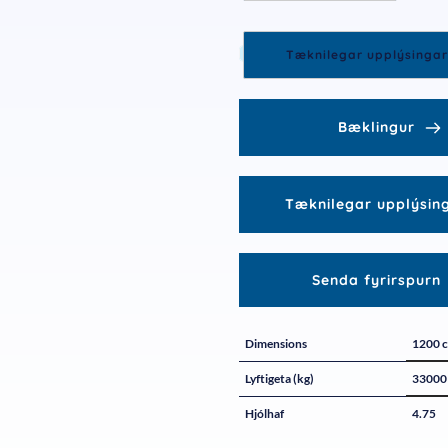
Tæknilegar upplýsingar
Bæklingur
Tæknilegar upplýsin
Senda fyrirspurn
Dimensions
1200 
Lyftigeta (kg)
33000
Hjólhaf
4.75