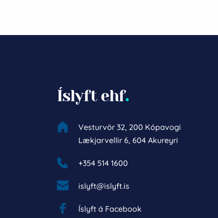
Íslyft ehf
.
Vesturvör 32, 200 Kópavogi
Lækjarvellir 6, 604 Akureyri
+354 514 1600 
islyft@islyft.is
Íslyft á Facebook