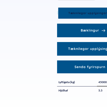
Tæknilegar upplýsingar
Bæklingur
Tæknilegar upplýsin
Senda fyrirspurn
Lyftigeta (kg)
45000
Hjólhaf
5.5