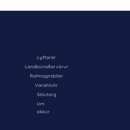
Lyftarar
Landbúnaðarvörur
Rafmagnsbílar
Varahlutir
Sölutorg
Um 
okkur