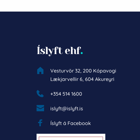
Íslyft ehf
.
Vesturvör 32, 200 Kópavogi
Lækjarvellir 6, 604 Akureyri
+354 514 1600 
islyft@islyft.is
Íslyft á Facebook