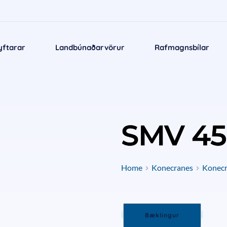
yftarar
Landbúnaðarvörur
Rafmagnsbílar
SMV 45
Home
Konecranes
Konecra
Bæklingur