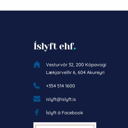
Íslyft ehf
.
Vesturvör 32, 200 Kópavogi
Lækjarvellir 6, 604 Akureyri
+354 514 1600 
islyft@islyft.is
Íslyft á Facebook