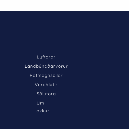
Lyftarar
Landbúnaðarvörur
Rafmagnsbílar
Varahlutir
Sölutorg
Um 
okkur