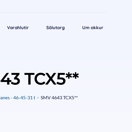
Varahlutir
Sölutorg
Um okkur
43 TCX5**
anes - 46-45-31 t
SMV 4643 TCX5**