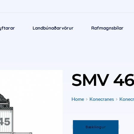
yftarar
Landbúnaðarvörur
Rafmagnsbílar
SMV 46
Home
Konecranes
Konecr
Bæklingur