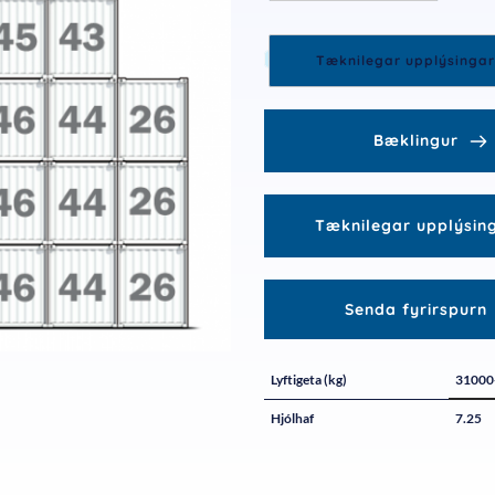
Tæknilegar upplýsingar
Bæklingur
Tæknilegar upplýsin
Senda fyrirspurn
Lyftigeta (kg)
31000
Hjólhaf
7.25