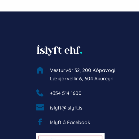
Íslyft ehf
.
Vesturvör 32, 200 Kópavogi
Lækjarvellir 6, 604 Akureyri
+354 514 1600 
islyft@islyft.is
Íslyft á Facebook