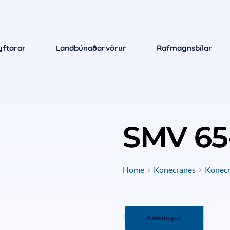
yftarar
Landbúnaðarvörur
Rafmagnsbílar
SMV 65
Home
Konecranes
Konecra
Bæklingur