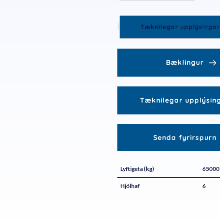
Tæknilegar upplýsingar
Bæklingur
Tæknilegar upplýsin
Senda fyrirspurn
Lyftigeta (kg)
65000
Hjólhaf
6