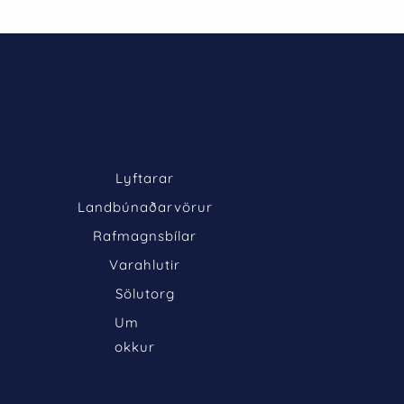
Lyftarar
Landbúnaðarvörur
Rafmagnsbílar
Varahlutir
Sölutorg
Um 
okkur