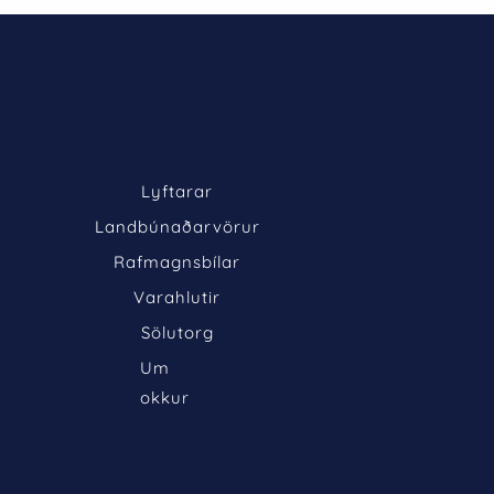
Lyftarar
Landbúnaðarvörur
Rafmagnsbílar
Varahlutir
Sölutorg
Um 
okkur