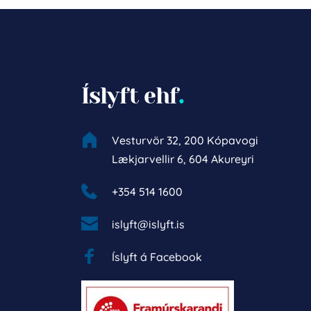
Íslyft ehf
.
Vesturvör 32, 200 Kópavogi
Lækjarvellir 6, 604 Akureyri
+354 514 1600 
islyft@islyft.is
Íslyft á Facebook