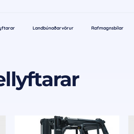
yftarar
Landbúnaðarvörur
Rafmagnsbílar
llyftarar