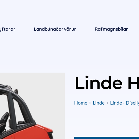
yftarar
Landbúnaðarvörur
Rafmagnsbílar
Linde 
Home
Linde
Linde - Dísell