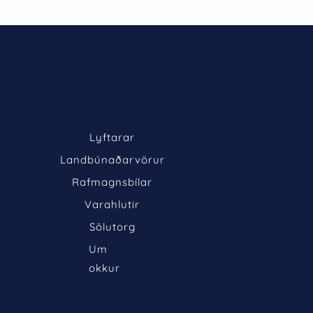
Lyftarar
Landbúnaðarvörur
Rafmagnsbílar
Varahlutir
Sölutorg
Um 
okkur