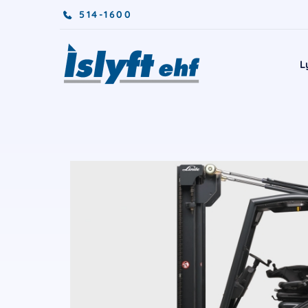
514-1600
L