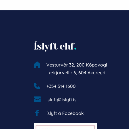
Íslyft ehf
.
Vesturvör 32, 200 Kópavogi
Lækjarvellir 6, 604 Akureyri
+354 514 1600 
islyft@islyft.is
Íslyft á Facebook