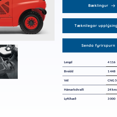
Bæklingur
Tæknilegar upplýsin
Senda fyrirspurn
Lengd
4 116
Breidd
1 448
Vél
CNG 5
Hámarkshraði
24 km
Lyftihæð
3 000